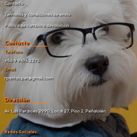
Contacto
Terminos y condiciónes de envío
Política de cambio o devolución
Contacto
Teléfono
+56 9 9474 2275
Email
rpatitas.pet@gmail.com
Dirección
Av. Las Perdices 2990, Local 27, Piso 2, Peñalolén.
Redes Sociales