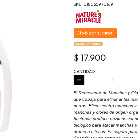
SKU: 018065970169
Stock por sucursal
Pocas Unidades.
$ 17.900
CANTIDAD
El Removedor de Manchas y Olor
que trabaja para eliminar las ma
perros. Eficaz contra manchas y o
manchas y olores de origen orgá
bacterias produce enzimas cuand
biológico para atacar manchas y 
aroma a cítricos. Es seguro para
Cuando se usa como se indica,