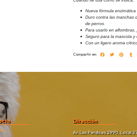
Nueva fórmula enzimática 
Duro contra las manchas d
de perros.
Para usarlo en alfombras, 
Seguro para la mascota y 
Con un ligero aroma cítric
Compartir en:
acto
Dirección
no
Av. Las Perdices 2990, Local 27