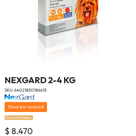
NEXGARD 2-4 KG
SKU: 64021830186615
Stock por sucursal
Pocas Unidades.
$ 8.470