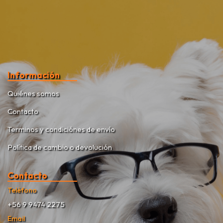
Información
Quiénes somos
Contacto
Terminos y condiciónes de envío
Política de cambio o devolución
Contacto
Teléfono
+56 9 9474 2275
Email