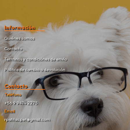
Información
Quiénes somos
Contacto
Terminos y condiciónes de envío
Política de cambio o devolución
Contacto
Teléfono
+56 9 9474 2275
Email
rpatitas.pet@gmail.com