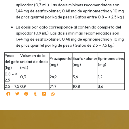
aplicador (0,3 mL). Las dosis mínimas recomendadas son
1,44 mg de esafoxolaner, 0,48 mg de eprinomectina y 10 mg
de praziquantel por kg de peso (Gatos entre 0,8 – < 2,5 kg.)
La dosis por gato corresponde al contenido completo del
aplicador (0,9 mL). Las dosis mínimas recomendadas son
1,44 mg de esafoxolaner, 0,48 mg de eprinomectina y 10 mg
de praziquantel por kg de peso (Gatos de 2,5 – 7,5 kg.)
Peso
Volumen de la
Praziquantel
Esafoxolaner
Eprinomectina
del gato
unidad de dosis
(mg)
(mg)
(mg)
(kg)
(mL)
0,8 – <
0,3
24,9
3,6
1,2
2,5
2,5 – 7,5
0,9
74,7
10,8
3,6