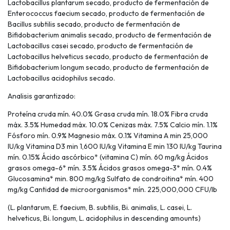
Lactobacillus plantarum secado, producto de fermentación de
Enterococcus faecium secado, producto de fermentación de
Bacillus subtilis secado, producto de fermentación de
Bifidobacterium animalis secado, producto de fermentación de
Lactobacillus casei secado, producto de fermentación de
Lactobacillus helveticus secado, producto de fermentación de
Bifidobacterium longum secado, producto de fermentación de
Lactobacillus acidophilus secado.
Analisis garantizado:
Proteína cruda mín. 40.0% Grasa cruda mín. 18.0% Fibra cruda
máx. 3.5% Humedad máx. 10.0% Cenizas máx. 7.5% Calcio mín. 1.1%
Fósforo mín. 0.9% Magnesio máx. 0.1% Vitamina A min 25,000
IU/kg Vitamina D3 min 1,600 IU/kg Vitamina E min 130 IU/kg Taurina
mín. 0.15% Ácido ascórbico* (vitamina C) mín. 60 mg/kg Ácidos
grasos omega-6* mín. 3.5% Ácidos grasos omega-3* mín. 0.4%
Glucosamina* min. 800 mg/kg Sulfato de condroitina* mín. 400
mg/kg Cantidad de microorganismos* mín. 225,000,000 CFU/lb
(L. plantarum, E. faecium, B. subtilis, Bi. animalis, L. casei, L.
helveticus, Bi. longum, L. acidophilus in descending amounts)