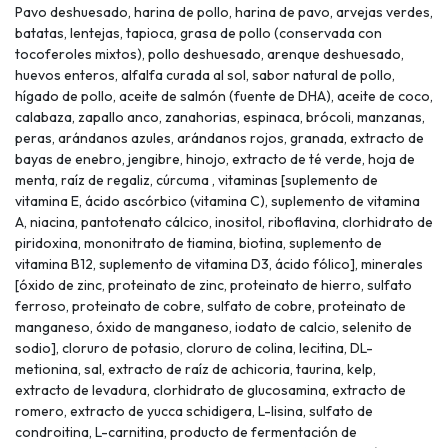
Pavo deshuesado, harina de pollo, harina de pavo, arvejas verdes,
batatas, lentejas, tapioca, grasa de pollo (conservada con
tocoferoles mixtos), pollo deshuesado, arenque deshuesado,
huevos enteros, alfalfa curada al sol, sabor natural de pollo,
hígado de pollo, aceite de salmón (fuente de DHA), aceite de coco,
calabaza, zapallo anco, zanahorias, espinaca, brócoli, manzanas,
peras, arándanos azules, arándanos rojos, granada, extracto de
bayas de enebro, jengibre, hinojo, extracto de té verde, hoja de
menta, raíz de regaliz, cúrcuma , vitaminas [suplemento de
vitamina E, ácido ascórbico (vitamina C), suplemento de vitamina
A, niacina, pantotenato cálcico, inositol, riboflavina, clorhidrato de
piridoxina, mononitrato de tiamina, biotina, suplemento de
vitamina B12, suplemento de vitamina D3, ácido fólico], minerales
[óxido de zinc, proteinato de zinc, proteinato de hierro, sulfato
ferroso, proteinato de cobre, sulfato de cobre, proteinato de
manganeso, óxido de manganeso, iodato de calcio, selenito de
sodio], cloruro de potasio, cloruro de colina, lecitina, DL-
metionina, sal, extracto de raíz de achicoria, taurina, kelp,
extracto de levadura, clorhidrato de glucosamina, extracto de
romero, extracto de yucca schidigera, L-lisina, sulfato de
condroitina, L-carnitina, producto de fermentación de