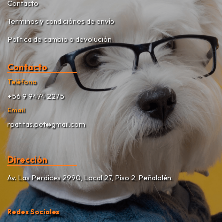
Contacto
Terminos y condiciónes de envío
Política de cambio o devolución
Contacto
Teléfono
+56 9 9474 2275
Email
rpatitas.pet@gmail.com
Dirección
Av. Las Perdices 2990, Local 27, Piso 2, Peñalolén.
Redes Sociales