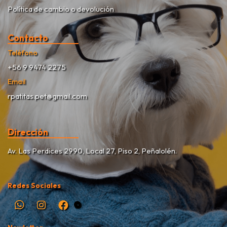
Política de cambio o devolución
Contacto
Teléfono
+56 9 9474 2275
Email
rpatitas.pet@gmail.com
Dirección
Av. Las Perdices 2990, Local 27, Piso 2, Peñalolén.
Redes Sociales