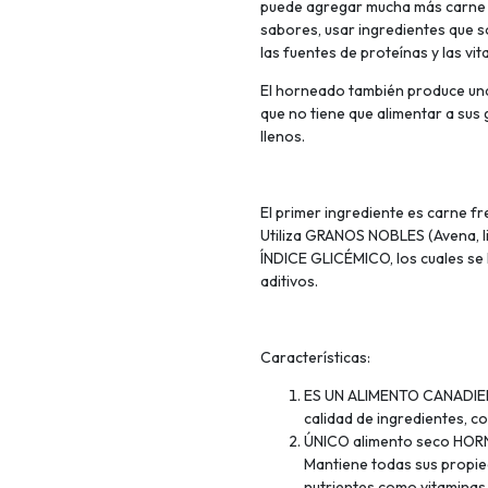
puede agregar mucha más carne f
sabores, usar ingredientes que so
las fuentes de proteínas y las vi
El horneado también produce una
que no tiene que alimentar a sus
llenos.
El primer ingrediente es carn
Utiliza GRANOS NOBLES (Avena, l
ÍNDICE GLICÉMICO, los cuales se 
aditivos.
Características:
ES UN ALIMENTO CANADIEN
calidad de ingredientes, c
ÚNICO alimento seco HORN
Mantiene todas sus propied
nutrientes como vitaminas