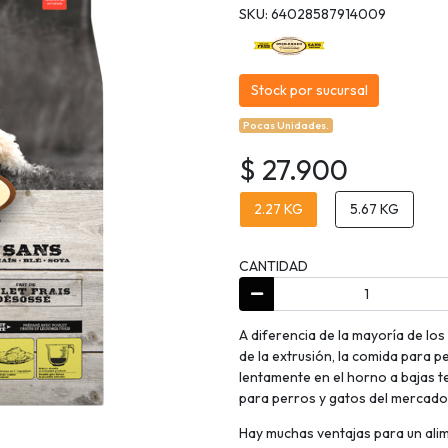
SKU: 64028587914009
Stock por sucursal
Pocas Unidades.
$ 27.900
2.27 KG
5.67 KG
CANTIDAD
A diferencia de la mayoría de lo
de la extrusión, la comida para 
lentamente en el horno a bajas t
para perros y gatos del mercado
Hay muchas ventajas para un ali