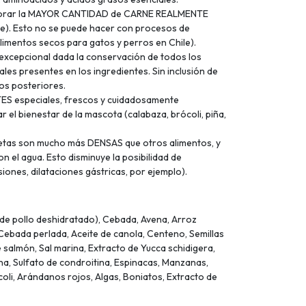
rporar la MAYOR CANTIDAD de CARNE REALMENTE
e). Esto no se puede hacer con procesos de
alimentos secos para gatos y perros en Chile).
xcepcional dada la conservación de todos los
les presentes en los ingredientes. Sin inclusión de
os posteriores.
ES especiales, frescos y cuidadosamente
 el bienestar de la mascota (calabaza, brócoli, piña,
quetas son mucho más DENSAS que otros alimentos, y
on el agua. Esto disminuye la posibilidad de
iones, dilataciones gástricas, por ejemplo).
% de pollo deshidratado), Cebada, Avena, Arroz
Cebada perlada, Aceite de canola, Centeno, Semillas
e salmón, Sal marina, Extracto de Yucca schidigera,
ina, Sulfato de condroitina, Espinacas, Manzanas,
oli, Arándanos rojos, Algas, Boniatos, Extracto de