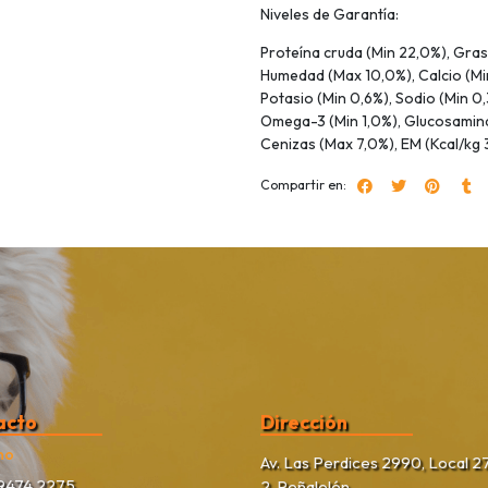
Niveles de Garantía:
Proteína cruda (Min 22,0%), Gras
Humedad (Max 10,0%), Calcio (Min
Potasio (Min 0,6%), Sodio (Min 0
Omega-3 (Min 1,0%), Glucosamina
Cenizas (Max 7,0%), EM (Kcal/kg 3
Compartir en:
acto
Dirección
no
Av. Las Perdices 2990, Local 27
9474 2275
2, Peñalolén.