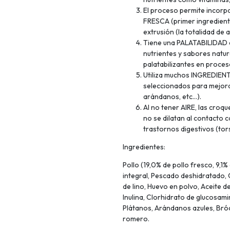
El proceso permite inco
FRESCA (primer ingredient
extrusión (la totalidad de 
Tiene una PALATABILIDAD e
nutrientes y sabores natura
palatabilizantes en proces
Utiliza muchos INGREDIENT
seleccionados para mejorar
arándanos, etc…).
Al no tener AIRE, las cro
no se dilatan al contacto c
trastornos digestivos (tors
Ingredientes:
Pollo (19,0% de pollo fresco, 9,1
integral, Pescado deshidratado, 
de lino, Huevo en polvo, Aceite d
Inulina, Clorhidrato de glucosam
Plátanos, Arándanos azules, Bróc
romero.