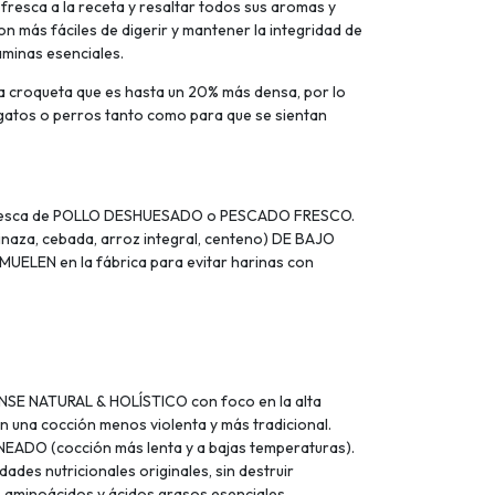
resca a la receta y resaltar todos sus aromas y
n más fáciles de digerir y mantener la integridad de
taminas esenciales.
 croqueta que es hasta un 20% más densa, por lo
 gatos o perros tanto como para que se sientan
e fresca de POLLO DESHUESADO o PESCADO FRESCO.
inaza, cebada, arroz integral, centeno) DE BAJO
MUELEN en la fábrica para evitar harinas con
SE NATURAL & HOLÍSTICO con foco en la alta
on una cocción menos violenta y más tradicional.
EADO (cocción más lenta y a bajas temperaturas).
ades nutricionales originales, sin destruir
, aminoácidos y ácidos grasos esenciales.