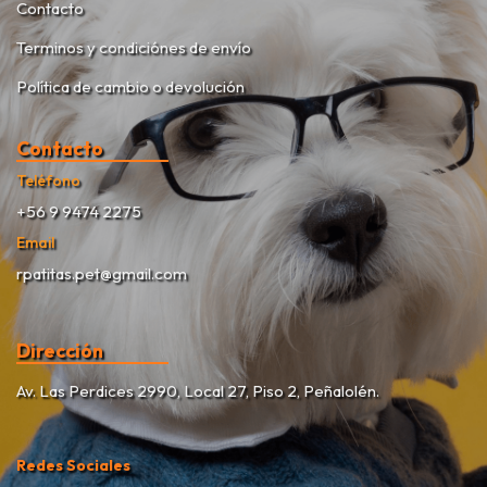
Contacto
Terminos y condiciónes de envío
Política de cambio o devolución
Contacto
Teléfono
+56 9 9474 2275
Email
rpatitas.pet@gmail.com
Dirección
Av. Las Perdices 2990, Local 27, Piso 2, Peñalolén.
Redes Sociales