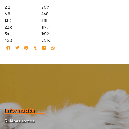
2,2
209
6,8
468
13,6
818
22,6
1197
34
1612
45,3
2016
Información
Quiénes somos