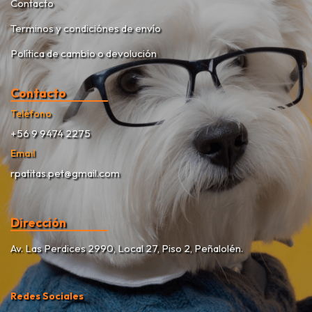
Contacto
Terminos y condiciónes de envío
Política de cambio o devolución
Contacto
Teléfono
+56 9 9474 2275
Email
rpatitas.pet@gmail.com
Dirección
Av. Las Perdices 2990, Local 27, Piso 2, Peñalolén.
Redes Sociales