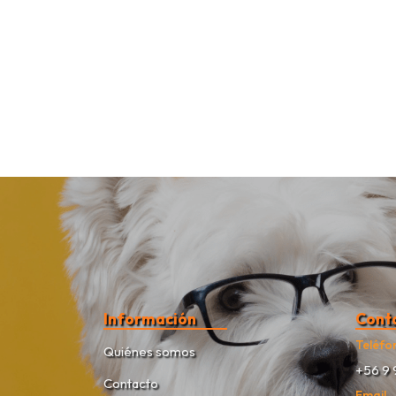
Información
Cont
Teléfo
Quiénes somos
+56 9 
Contacto
Email