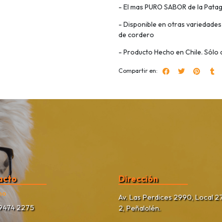
- El mas PURO SABOR de la Patago
- Disponible en otras variedade
de cordero
- Producto Hecho en Chile. Sólo
Compartir en:
acto
Dirección
no
Av. Las Perdices 2990, Local 27
9474 2275
2, Peñalolén.