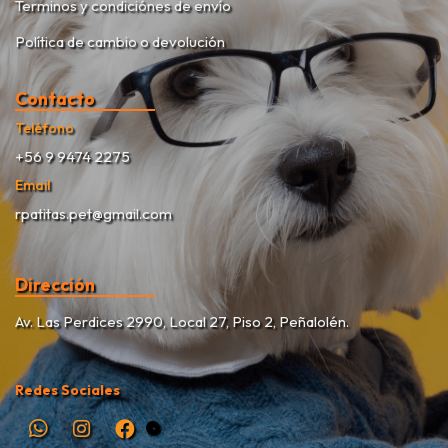
Terminos y condiciónes de envío
Política de cambio o devolución
Contacto
Teléfono
+56 9 9474 2275
Email
rpatitas.pet@gmail.com
Dirección
Av. Las Perdices 2990, Local 27, Piso 2, Peñalolén.
Redes Sociales