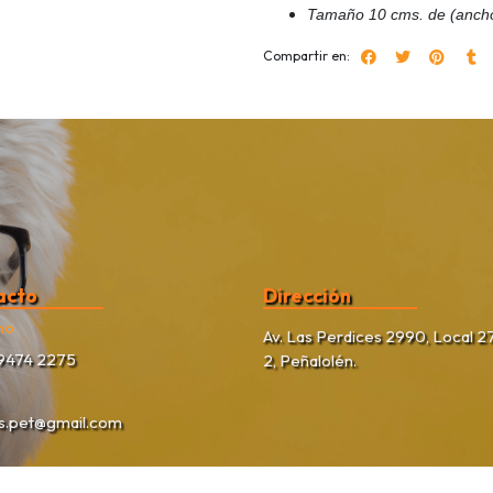
Tamaño 10 cms. de (ancho in
Compartir en:
acto
Dirección
no
Av. Las Perdices 2990, Local 27
9474 2275
2, Peñalolén.
as.pet@gmail.com