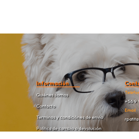
Información
Cont
Teléfo
Quiénes somos
+56 9 
Contacto
Email
Terminos y condiciónes de envío
rpatit
Política de cambio o devolución