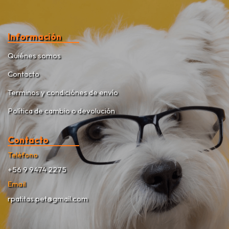
Información
Quiénes somos
Contacto
Terminos y condiciónes de envío
Política de cambio o devolución
Contacto
Teléfono
+56 9 9474 2275
Email
rpatitas.pet@gmail.com