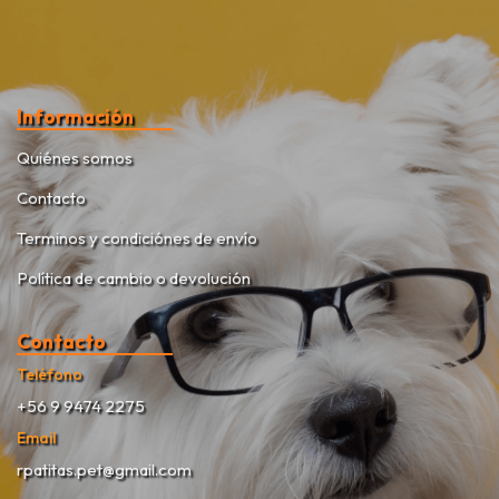
Información
Quiénes somos
Contacto
Terminos y condiciónes de envío
Política de cambio o devolución
Contacto
Teléfono
+56 9 9474 2275
Email
rpatitas.pet@gmail.com