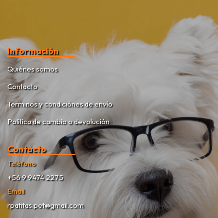
Información
Quiénes somos
Contacto
Terminos y condiciónes de envío
Política de cambio o devolución
Contacto
Teléfono
+56 9 9474 2275
Email
rpatitas.pet@gmail.com