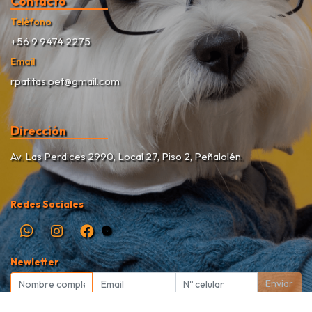
Contacto
Teléfono
+56 9 9474 2275
Email
rpatitas.pet@gmail.com
Dirección
Av. Las Perdices 2990, Local 27, Piso 2, Peñalolén.
Redes Sociales
Newletter
Enviar