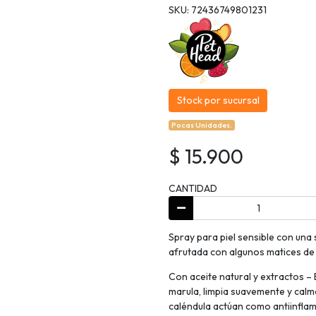
SKU: 72436749801231
Stock por sucursal
Pocas Unidades.
$ 15.900
CANTIDAD
Spray para piel sensible con una
afrutada con algunos matices de v
Con aceite natural y extractos –
marula, limpia suavemente y calma
caléndula actúan como antiinfla