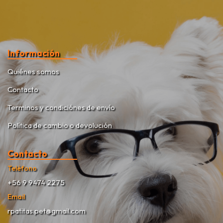
Información
Quiénes somos
Contacto
Terminos y condiciónes de envío
Política de cambio o devolución
Contacto
Teléfono
+56 9 9474 2275
Email
rpatitas.pet@gmail.com