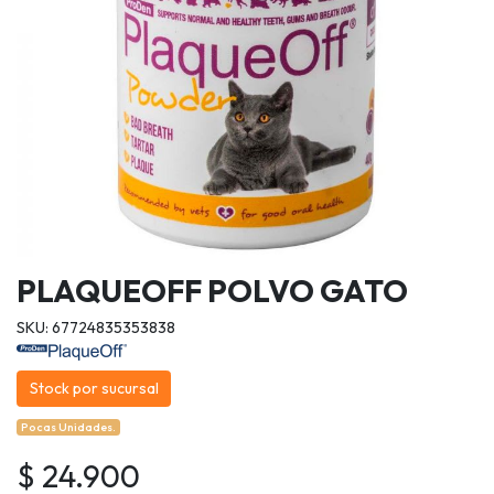
PLAQUEOFF POLVO GATO
SKU: 67724835353838
Stock por sucursal
Pocas Unidades.
$ 24.900