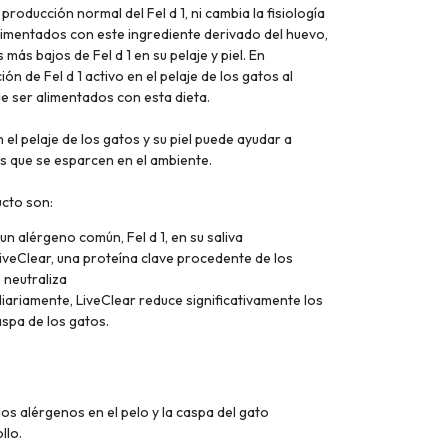
 producción normal del Fel d 1, ni cambia la fisiología
alimentados con este ingrediente derivado del huevo,
más bajos de Fel d 1 en su pelaje y piel. En
n de Fel d 1 activo en el pelaje de los gatos al
e ser alimentados con esta dieta.
n el pelaje de los gatos y su piel puede ayudar a
os que se esparcen en el ambiente.
ucto son:
n alérgeno común, Fel d 1, en su saliva
veClear, una proteína clave procedente de los
o neutraliza
iariamente, LiveClear reduce significativamente los
aspa de los gatos.
os alérgenos en el pelo y la caspa del gato
llo.