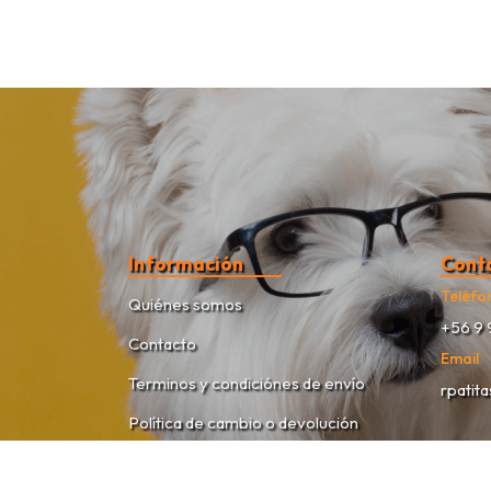
Información
Cont
Teléfo
Quiénes somos
+56 9 
Contacto
Email
Terminos y condiciónes de envío
rpatit
Política de cambio o devolución