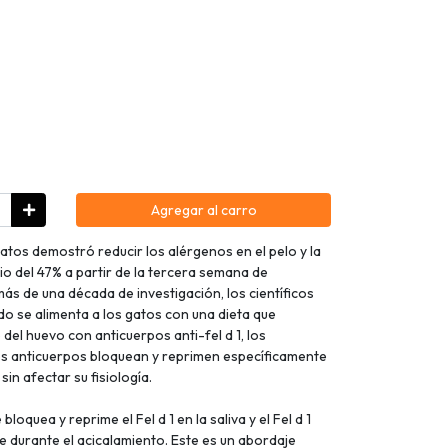
Agregar al carro
atos demostró reducir los alérgenos en el pelo y la
o del 47% a partir de la tercera semana de
ás de una década de investigación, los científicos
o se alimenta a los gatos con una dieta que
del huevo con anticuerpos anti-fel d 1, los
os anticuerpos bloquean y reprimen específicamente
 sin afectar su fisiología.
loquea y reprime el Fel d 1 en la saliva y el Fel d 1
je durante el acicalamiento. Este es un abordaje