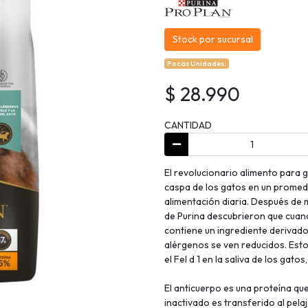
Stock por sucursal
Pocas Unidades.
$ 28.990
CANTIDAD
El revolucionario alimento para g
caspa de los gatos en un promedi
alimentación diaria. Después de m
de Purina descubrieron que cuand
contiene un ingrediente derivado 
alérgenos se ven reducidos. Est
el Fel d 1 en la saliva de los gatos,
El anticuerpo es una proteína que b
inactivado es transferido al pela