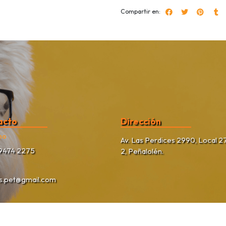
Compartir en:
acto
Dirección
no
Av. Las Perdices 2990, Local 27
9474 2275
2, Peñalolén.
as.pet@gmail.com