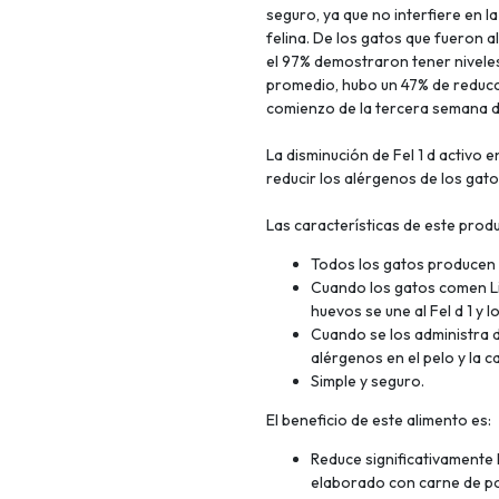
seguro, ya que no interfiere en la
felina. De los gatos que fueron 
el 97% demostraron tener niveles 
promedio, hubo un 47% de reducció
comienzo de la tercera semana d
La disminución de Fel 1 d activo e
reducir los alérgenos de los gat
Las características de este prod
Todos los gatos producen u
Cuando los gatos comen Li
huevos se une al Fel d 1 y l
Cuando se los administra d
alérgenos en el pelo y la c
Simple y seguro.
El beneficio de este alimento es:
Reduce significativamente l
elaborado con carne de po