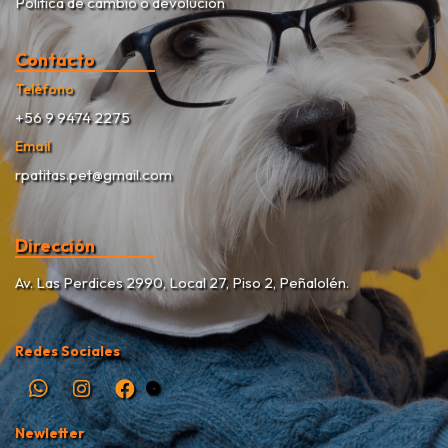
Política de cambio o devolución
Contacto
Teléfono
+56 9 9474 2275
Email
rpatitas.pet@gmail.com
Dirección
Av. Las Perdices 2990, Local 27, Piso 2, Peñalolén.
Redes Sociales
Newletter