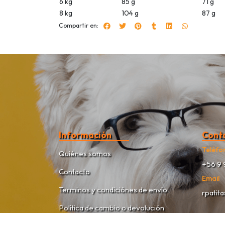
6 kg
85 g
71 g
8 kg
104 g
87 g
Compartir en:
Información
Cont
Teléfo
Quiénes somos
+56 9 
Contacto
Email
Terminos y condiciónes de envío
rpatit
Política de cambio o devolución