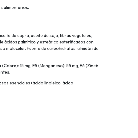
s alimentarios.
ite de copra, aceite de soja, fibras vegetales,
de ácidos palmítico y esteárico esterificados con
 peso molecular. Fuente de carbohidratos: almidón de
E4 (Cobre): 15 mg, E5 (Manganeso): 55 mg, E6 (Zinc):
antes.
os esenciales (ácido linoleico, ácido