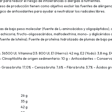
 para reducir el riesgo de intolerancias o alergias a nutrientes.
ceso de producción tienen como objetivo excluir las fuentes de alérgeno
co de antioxidantes para ayudar a neutralizar los radicales libres.
 de bajo peso molecular (fuente de L-aminoácidos y oligopéptidos), ace
 achicoria, fructo-oligosacáridos, maltodextrina, mono- y diglicéridos 
 (fuente de luteína). Fuente de proteína: hidrolizado de plumas de bajo
: 36500 UI, Vitamina D3: 800 UI, E1 (Hierro): 42 mg, E2 (Yodo): 3,8 mg, 
s: Clinoptilolita de origen sedimentario: 10 g – Antioxidantes – Conserv
sa bruta: 17,0% – Ceniza bruta: 7,6% – Fibra bruta: 3,7% – Ácidos gras
26 g
35 g
42 g