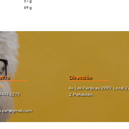
57 g
69 g
acto
Dirección
no
Av. Las Perdices 2990, Local 27
9474 2275
2, Peñalolén.
as.pet@gmail.com