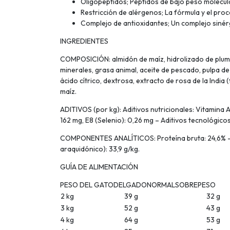
Oligopéptidos; Péptidos de bajo peso molecular
Restricción de alérgenos; La fórmula y el pro
Complejo de antioxidantes; Un complejo sinérgi
INGREDIENTES
COMPOSICIÓN: almidón de maíz, hidrolizado de plumas
minerales, grasa animal, aceite de pescado, pulpa de
ácido cítrico, dextrosa, extracto de rosa de la India
maíz.
ADITIVOS (por kg): Aditivos nutricionales: Vitamina A
162 mg, E8 (Selenio): 0,26 mg – Aditivos tecnológico
COMPONENTES ANALÍTICOS: Proteína bruta: 24,6% – Gra
araquidónico): 33,9 g/kg.
GUÍA DE ALIMENTACIÓN
PESO DEL GATODELGADONORMALSOBREPESO
2 kg
39 g
32 g
3 kg
52 g
43 g
4 kg
64 g
53 g