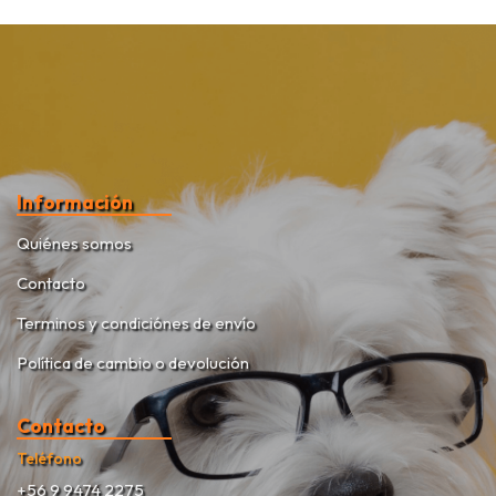
Información
Quiénes somos
Contacto
Terminos y condiciónes de envío
Política de cambio o devolución
Contacto
Teléfono
+56 9 9474 2275