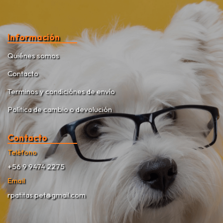
Información
Quiénes somos
Contacto
Terminos y condiciónes de envío
Política de cambio o devolución
Contacto
Teléfono
+56 9 9474 2275
Email
rpatitas.pet@gmail.com