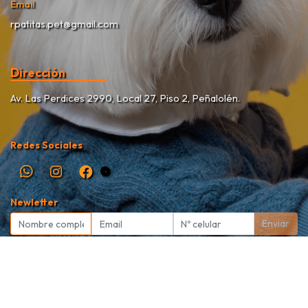
Email
rpatitas.pet@gmail.com
Dirección
Av. Las Perdices 2990, Local 27, Piso 2, Peñalolén.
Redes Sociales
Newletter
Enviar
Rekete Patitas Pet Shop © 2026
Creado por
Bsale