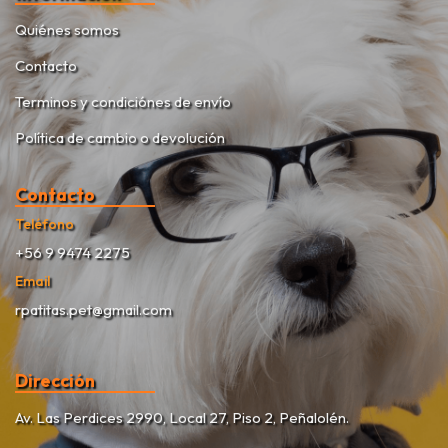
Quiénes somos
Contacto
Terminos y condiciónes de envío
Política de cambio o devolución
Contacto
Teléfono
+56 9 9474 2275
Email
rpatitas.pet@gmail.com
Dirección
Av. Las Perdices 2990, Local 27, Piso 2, Peñalolén.