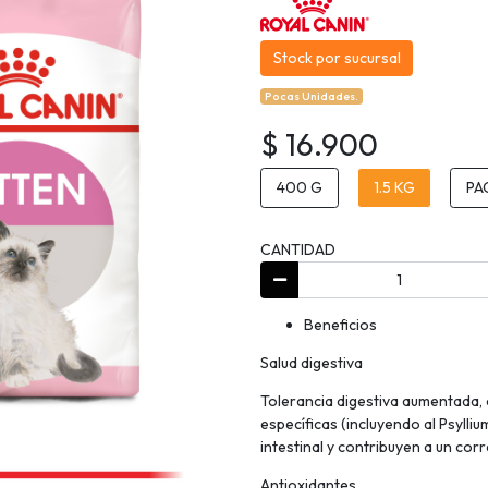
Stock por sucursal
Pocas Unidades.
$ 16.900
400 G
1.5 KG
PA
CANTIDAD
Beneficios
Salud digestiva
Tolerancia digestiva aumentada, co
específicas (incluyendo al Psylli
intestinal y contribuyen a un corr
Antioxidantes