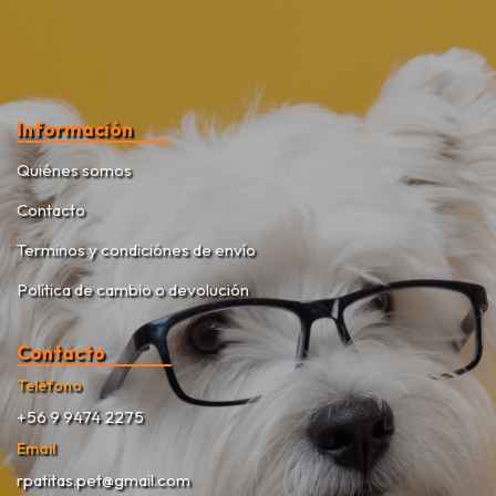
Información
Quiénes somos
Contacto
Terminos y condiciónes de envío
Política de cambio o devolución
Contacto
Teléfono
+56 9 9474 2275
Email
rpatitas.pet@gmail.com