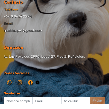
Contacto
Teléfono
+56 9 9474 2275
Email
rpatitas.pet@gmail.com
Dirección
Av. Las Perdices 2990, Local 27, Piso 2, Peñalolén.
Redes Sociales
Newletter
Enviar