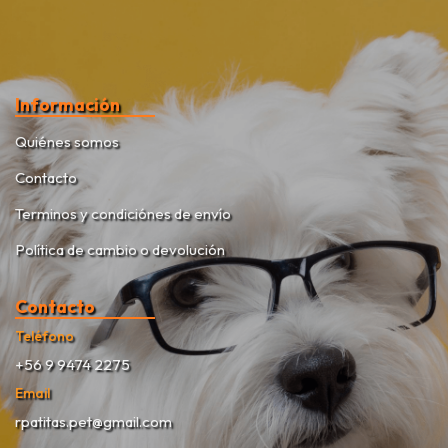
Información
Quiénes somos
Contacto
Terminos y condiciónes de envío
Política de cambio o devolución
Contacto
Teléfono
+56 9 9474 2275
Email
rpatitas.pet@gmail.com