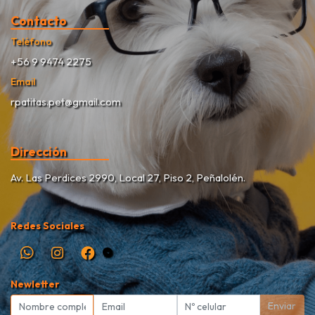
Contacto
Teléfono
+56 9 9474 2275
Email
rpatitas.pet@gmail.com
Dirección
Av. Las Perdices 2990, Local 27, Piso 2, Peñalolén.
Redes Sociales
Newletter
Enviar