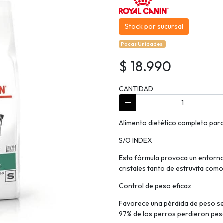
Stock por sucursal
Pocas Unidades.
$ 18.990
CANTIDAD
Alimento dietético completo par
S/O INDEX
Esta fórmula provoca un entorno
cristales tanto de estruvita como
Control de peso eficaz
Favorece una pérdida de peso seg
97% de los perros perdieron pes