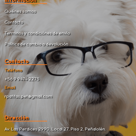
Quiénes somos
Contacto
Terminos y condiciónes de envío
Política de cambio o devolución
Contacto
Teléfono
+56 9 9474 2275
Email
rpatitas.pet@gmail.com
Dirección
Av. Las Perdices 2990, Local 27, Piso 2, Peñalolén.