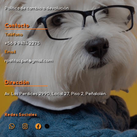
Política de cambio o devolución
Contacto
Teléfono
+56 9 9474 2275
Email
rpatitas.pet@gmail.com
Dirección
Av. Las Perdices 2990, Local 27, Piso 2, Peñalolén.
Redes Sociales