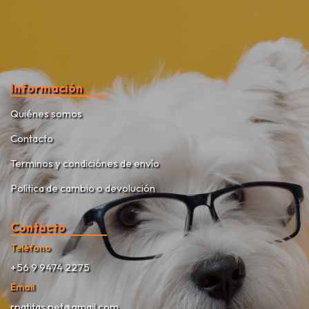
Información
Quiénes somos
Contacto
Terminos y condiciónes de envío
Política de cambio o devolución
Contacto
Teléfono
+56 9 9474 2275
Email
rpatitas.pet@gmail.com