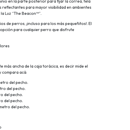
nio en la parte posterior para fijar la correa, tela
s reflectantes para mayor visibilidad en ambientes
r la Luz “The Beacon™”.
 de perros, ¡incluso para los más pequeñitos!. El
 opción para cualquier perro que disfrute
olores
e más ancha de la caja torácica, es decir mide el
 y compara acá:
metro del pecho.
etro del pecho.
ro del pecho.
ro del pecho.
ímetro del pecho.
o