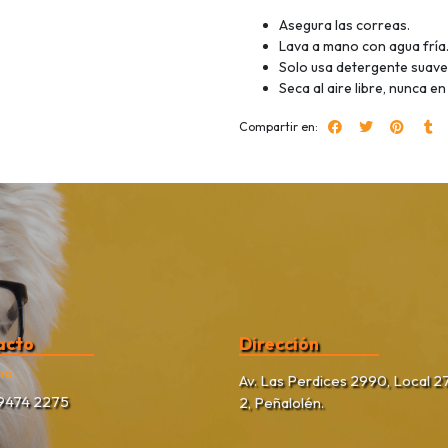
Asegura las correas.
Lava a mano con agua fría
Solo usa detergente suave, 
Seca al aire libre, nunca e
Compartir en:
acto
Dirección
no
Av. Las Perdices 2990, Local 27
9474 2275
2, Peñalolén.