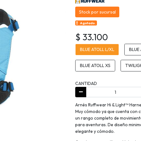
Stock por sucursal
Agotado.
$ 33.100
BLUE ATOLL L/XL
BLUE
BLUE ATOLL XS
TWILIG
CANTIDAD
Arnés Ruffwear Hi & Light™ Harnes
Muy cómodo ya que cuenta con cu
un rango completo de movimiento.
para aventuras. De diseño minima
elegante y cómodo.