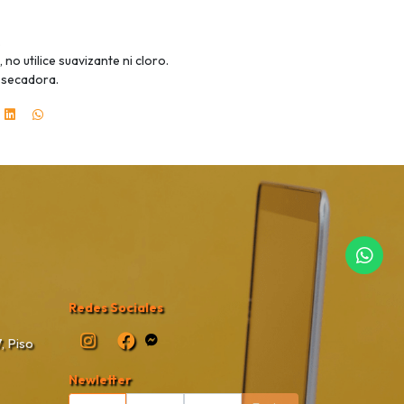
.
no utilice suavizante ni cloro.
n secadora.
Redes Sociales
, Piso
Newletter