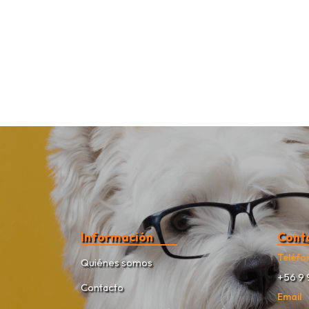
Información
Cont
Teléfo
Quiénes somos
+56 9 
Contacto
Email