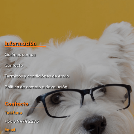
Información
Quiénes somos
Contacto
Terminos y condiciónes de envío
Política de cambio o devolución
Contacto
Teléfono
+56 9 9474 2275
Email