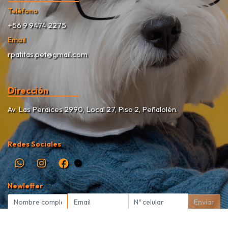
Teléfono
+56 9 9474 2275
Email
rpatitas.pet@gmail.com
Dirección
Av. Las Perdices 2990, Local 27, Piso 2, Peñalolén.
Redes Sociales
Newletter
Enviar