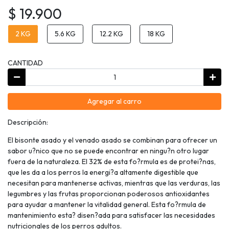
$ 19.900
2 KG
5.6 KG
12.2 KG
18 KG
CANTIDAD
Agregar al carro
Descripción:
El bisonte asado y el venado asado se combinan para ofrecer un
sabor u?nico que no se puede encontrar en ningu?n otro lugar
fuera de la naturaleza. El 32% de esta fo?rmula es de protei?nas,
que les da a los perros la energi?a altamente digestible que
necesitan para mantenerse activas, mientras que las verduras, las
legumbres y las frutas proporcionan poderosos antioxidantes
para ayudar a mantener la vitalidad general. Esta fo?rmula de
mantenimiento esta? disen?ada para satisfacer las necesidades
nutricionales de los perros adultos.