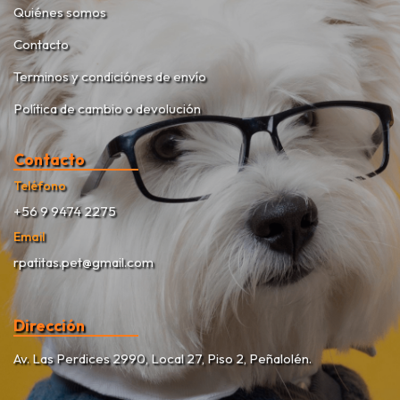
Quiénes somos
Contacto
Terminos y condiciónes de envío
Política de cambio o devolución
Contacto
Teléfono
+56 9 9474 2275
Email
rpatitas.pet@gmail.com
Dirección
Av. Las Perdices 2990, Local 27, Piso 2, Peñalolén.