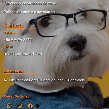
Terminos y condiciónes de envío
Política de cambio o devolución
Contacto
Teléfono
+56 9 9474 2275
Email
rpatitas.pet@gmail.com
Dirección
Av. Las Perdices 2990, Local 27, Piso 2, Peñalolén.
Redes Sociales