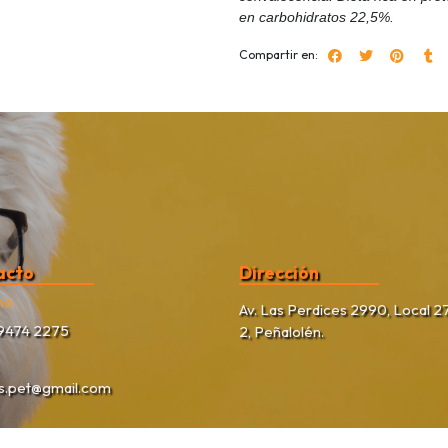
en carbohidratos 22,5%.
Compartir en:
acto
Dirección
no
Av. Las Perdices 2990, Local 27
9474 2275
2, Peñalolén.
as.pet@gmail.com