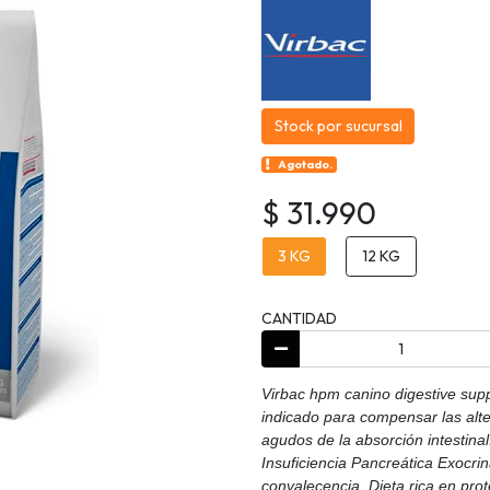
Stock por sucursal
Agotado.
$ 31.990
3 KG
12 KG
CANTIDAD
Virbac hpm canino digestive sup
indicado para compensar las alter
agudos de la absorción intestinal
Insuficiencia Pancreática Exocrin
convalecencia. Dieta rica en pr