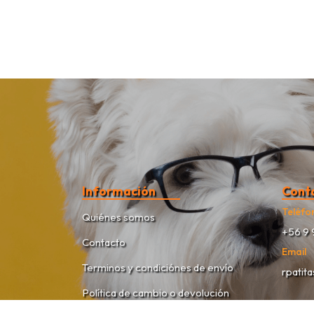
Información
Cont
Teléfo
Quiénes somos
+56 9 
Contacto
Email
Terminos y condiciónes de envío
rpatit
Política de cambio o devolución