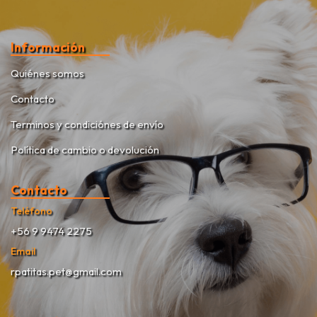
Información
Quiénes somos
Contacto
Terminos y condiciónes de envío
Política de cambio o devolución
Contacto
Teléfono
+56 9 9474 2275
Email
rpatitas.pet@gmail.com