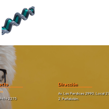
acto
Dirección
no
Av. Las Perdices 2990, Local 27
9474 2275
2, Peñalolén.