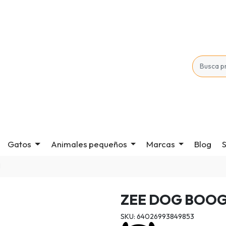
Gatos
Animales pequeños
Marcas
Blog
S
H
ZEE DOG BOOG
SKU: 64026993849853