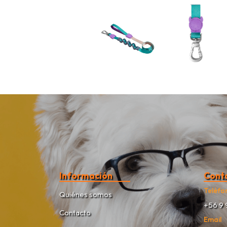
Información
Cont
Teléfo
Quiénes somos
+56 9 
Contacto
Email