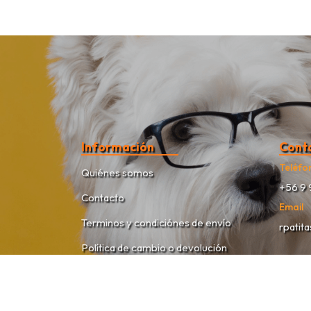
Información
Cont
Teléfo
Quiénes somos
+56 9 
Contacto
Email
Terminos y condiciónes de envío
rpatit
Política de cambio o devolución