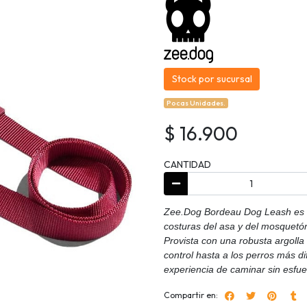
Stock por sucursal
Pocas Unidades.
$ 16.900
CANTIDAD
Zee.Dog Bordeau Dog Leash es u
costuras del asa y del mosquetón
Provista con una robusta argoll
control hasta a los perros más di
experiencia de caminar sin esfu
Compartir en: