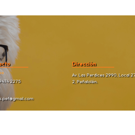
acto
Dirección
no
Av. Las Perdices 2990, Local 27
9474 2275
2, Peñalolén.
as.pet@gmail.com