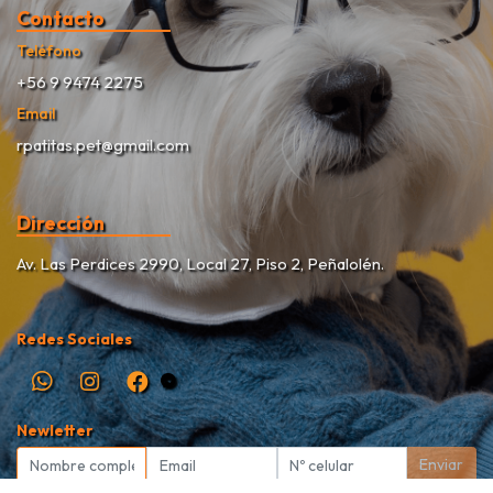
Contacto
Teléfono
+56 9 9474 2275
Email
rpatitas.pet@gmail.com
Dirección
Av. Las Perdices 2990, Local 27, Piso 2, Peñalolén.
Redes Sociales
Newletter
Enviar