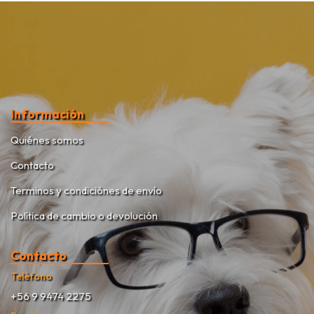
Información
Quiénes somos
Contacto
Terminos y condiciónes de envío
Política de cambio o devolución
Contacto
Teléfono
+56 9 9474 2275