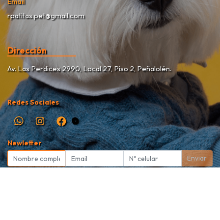
Email
rpatitas.pet@gmail.com
Dirección
Av. Las Perdices 2990, Local 27, Piso 2, Peñalolén.
Redes Sociales
Newletter
Enviar
Rekete Patitas Pet Shop © 2026
Creado por
Bsale