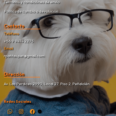
Terminos y condiciónes de envío
Política de cambio o devolución
Contacto
Teléfono
+56 9 9474 2275
Email
rpatitas.pet@gmail.com
Dirección
Av. Las Perdices 2990, Local 27, Piso 2, Peñalolén.
Redes Sociales