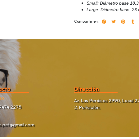
Small: Diámetro base 18,3
Large: Diámetro base 26 c
Compartir en:
acto
Dirección
no
Av. Las Perdices 2990, Local 27
9474 2275
2, Peñalolén.
as.pet@gmail.com