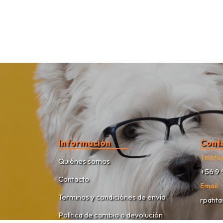
Información
Cont
Teléfo
Quiénes somos
+56 9 
Contacto
Email
Terminos y condiciónes de envío
rpatit
Política de cambio o devolución