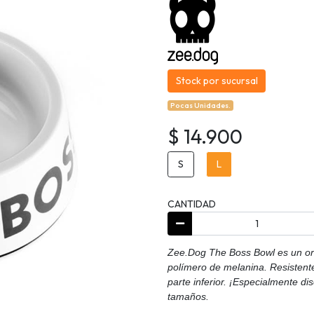
Stock por sucursal
Pocas Unidades.
$ 14.900
S
L
CANTIDAD
Zee.Dog The Boss Bowl es un ori
polímero de melanina. Resistente 
parte inferior. ¡Especialmente di
tamaños.