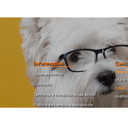
Información
Cont
Teléfo
Quiénes somos
+56 9 
Contacto
Email
Terminos y condiciónes de envío
rpatit
Política de cambio o devolución