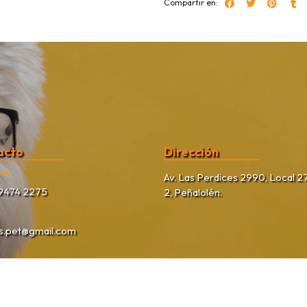
Compartir en:
acto
Dirección
no
Av. Las Perdices 2990, Local 27
9474 2275
2, Peñalolén.
as.pet@gmail.com