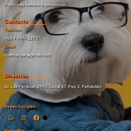
Política de cambio o devolución
Contacto
Teléfono
+56 9 9474 2275
Email
rpatitas.pet@gmail.com
Dirección
Av. Las Perdices 2990, Local 27, Piso 2, Peñalolén.
Redes Sociales
Newletter