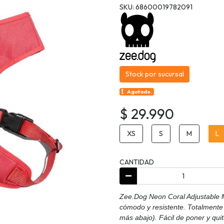
SKU: 68600019782091
Stock por sucursal
Agotado.
$ 29.990
XS
S
M
L
CANTIDAD
Zee.Dog Neon Coral Adjustable 
cómodo y resistente. Totalmente 
más abajo). Fácil de poner y qui