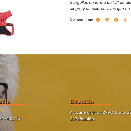
2 argollas en forma de "D" de al
alegre y en colores vivos que no 
Compartir en:
acto
Dirección
no
Av. Las Perdices 2990, Local 27
9474 2275
2, Peñalolén.