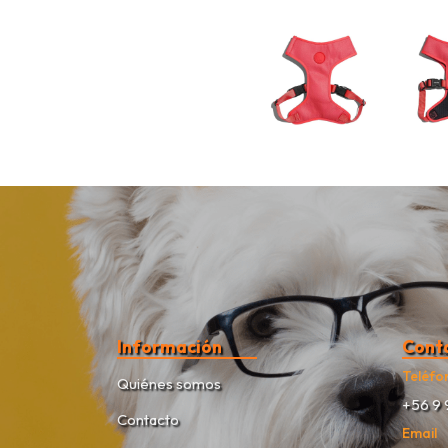
Información
Cont
Teléfo
Quiénes somos
+56 9 
Contacto
Email